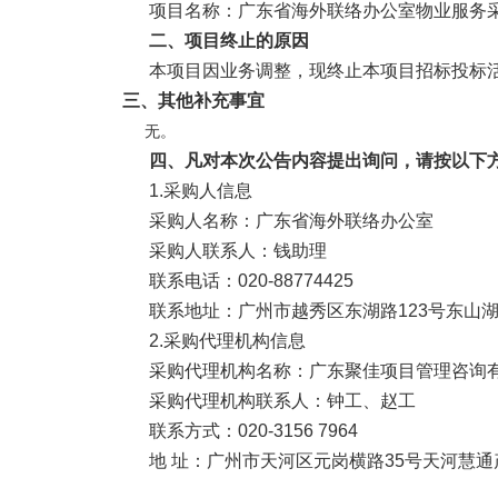
项目名称：广东省海外联络办公室物业服务
二、项目终止的原因
本项目因
业务调整
，现终止本项目
招标投标
三、
其他补充事宜
无。
四、凡对本次公告内容提出询问，请按以下
1.
采购
人信息
采购
人名称：广东省海外联络办公室
采购
人联系人：
钱助理
联系电话：
020-88774425
联系地址：广州市越秀区东湖路
123号东山
2.
采购
代理机构信息
采购
代理机构名称：广东聚佳项目管理咨询
采购代理机构联系人：钟工、赵工
联系方式：
020-3156 7964
地
址：广州市天河区元岗横路
35号天河慧通