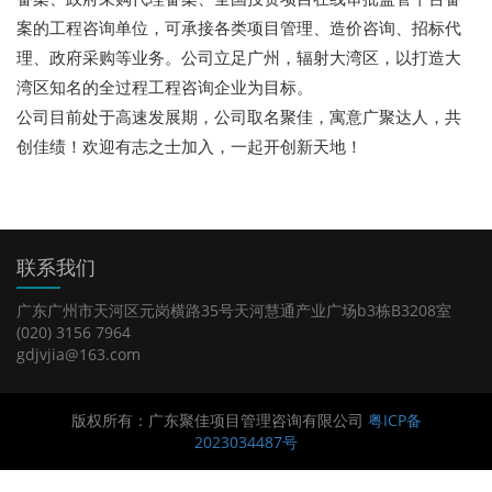
案的工程咨询单位，可承接各类项目管理、造价咨询、招标代
理、政府采购等业务。公司立足广州，辐射大湾区，以打造大
湾区知名的全过程工程咨询企业为目标。
公司目前处于高速发展期，公司取名聚佳，寓意广聚达人，共
创佳绩！欢迎有志之士加入，一起开创新天地！
联系我们
广东广州市天河区元岗横路35号天河慧通产业广场b3栋B3208室
(020) 3156 7964
gdjvjia@163.com
版权所有：广东聚佳项目管理咨询有限公司
粤ICP备
2023034487号